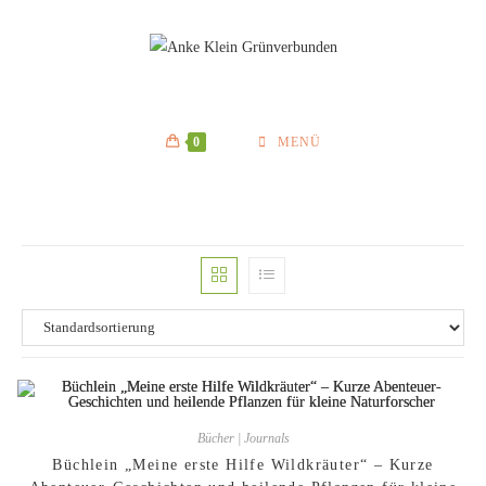
Zum
Inhalt
springen
0
MENÜ
Bücher | Journals
Büchlein „Meine erste Hilfe Wildkräuter“ – Kurze