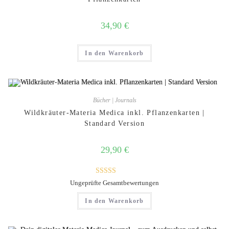
34,90
€
In den Warenkorb
Bücher | Journals
Wildkräuter-Materia Medica inkl. Pflanzenkarten |
Standard Version
29,90
€
Bewertet mit
Ungeprüfte Gesamtbewertungen
5.00
von 5
In den Warenkorb