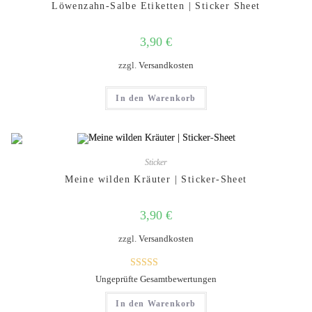
Löwenzahn-Salbe Etiketten | Sticker Sheet
3,90
€
zzgl.
Versandkosten
In den Warenkorb
Sticker
Meine wilden Kräuter | Sticker-Sheet
3,90
€
zzgl.
Versandkosten
Bewertet mit
Ungeprüfte Gesamtbewertungen
5.00
von 5
In den Warenkorb