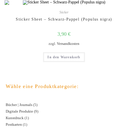
Sticker
Sticker Sheet – Schwarz-Pappel (Populus nigra)
3,90
€
zzgl.
Versandkosten
In den Warenkorb
Wähle eine Produktkategorie:
Bücher | Journals
5
5
Digitale Produkte
9
9
Produkte
Kunstdruck
1
1
Produkte
Postkarten
1
1
Produkt