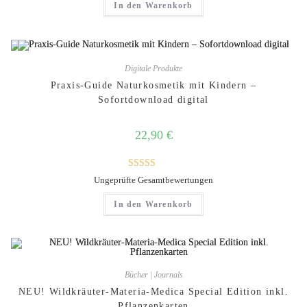
In den Warenkorb
Digitale Produkte
Praxis-Guide Naturkosmetik mit Kindern –
Sofortdownload digital
22,90
€
Bewertet mit
Ungeprüfte Gesamtbewertungen
5.00
von 5
In den Warenkorb
Bücher | Journals
NEU! Wildkräuter-Materia-Medica Special Edition inkl.
Pflanzenkarten