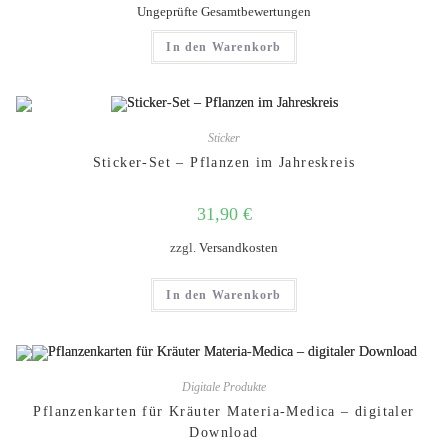
Bewertet mit
Ungeprüfte Gesamtbewertungen
5.00
von 5
In den Warenkorb
Sticker
Sticker-Set – Pflanzen im Jahreskreis
31,90
€
zzgl.
Versandkosten
In den Warenkorb
Digitale Produkte
Pflanzenkarten für Kräuter Materia-Medica – digitaler
Download