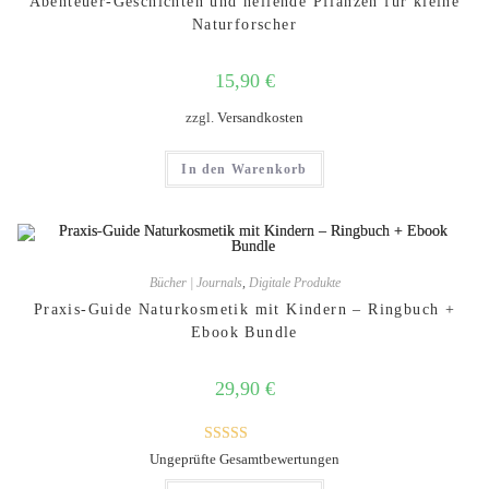
Abenteuer-Geschichten und heilende Pflanzen für kleine
Naturforscher
15,90
€
zzgl.
Versandkosten
In den Warenkorb
Bücher | Journals
,
Digitale Produkte
Praxis-Guide Naturkosmetik mit Kindern – Ringbuch +
Ebook Bundle
29,90
€
Bewertet mit
Ungeprüfte Gesamtbewertungen
5.00
von 5