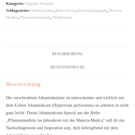
in
Kategorie:
Digitale Produkte
der
Schlagwörter:
Johanniskraut
,
Kräuterhexe
,
Kräuterpädagogik
,
Materia
Materia
Medica
,
Pflanzenheilkunde
,
Wildkräuter
Medica
|
digitaler
Download
BESCHREIBUNG
Menge
REZENSIONEN (0)
Beschreibung
Die verschiedenen Johanniskräuter zu unterscheiden und wirklich mit
dem Echten Johanniskraut (Hypericum perforatum) zu arbeiten ist nicht
ganz leicht. Dieses Johanniskraut-Spezial aus der Reihe
„Pflanzenmedizin im Jahreskreis mit der Materia-Medica“ soll dir ein
Nachschlagewerk und Inspiration sein, dich tiefergehend mit dem