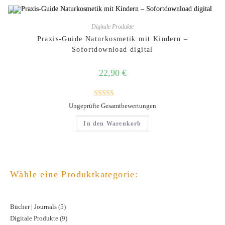
Digitale Produkte
Praxis-Guide Naturkosmetik mit Kindern –
Sofortdownload digital
22,90
€
Bewertet mit
Ungeprüfte Gesamtbewertungen
5.00
von 5
In den Warenkorb
Wähle eine Produktkategorie:
Bücher | Journals
5
5
Digitale Produkte
9
9
Produkte