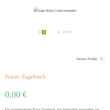
Zum
Inhalt
springen
0
MENÜ
Nächstes Produkt
Natur-Tagebuch
0,00
€
Ein wunderschönes Natur-Tagebuch, mit liebevollen Aquarellen zur