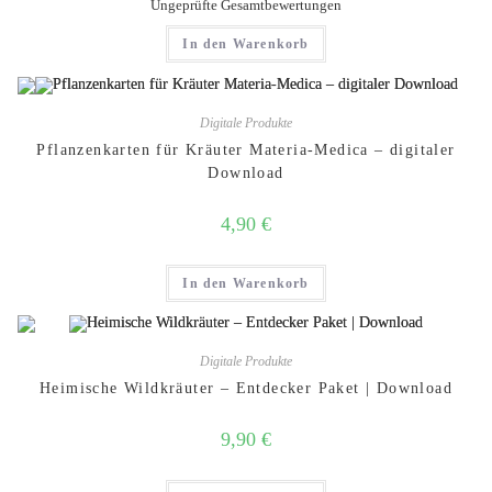
Bewertet mit
Ungeprüfte Gesamtbewertungen
5.00
von 5
In den Warenkorb
Digitale Produkte
Pflanzenkarten für Kräuter Materia-Medica – digitaler
Download
4,90
€
In den Warenkorb
Digitale Produkte
Heimische Wildkräuter – Entdecker Paket | Download
9,90
€