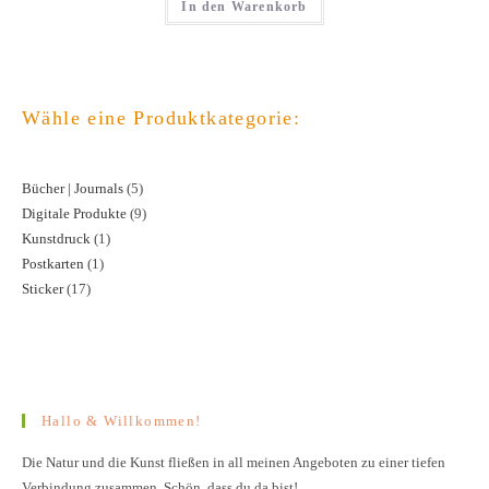
In den Warenkorb
Wähle eine Produktkategorie:
Bücher | Journals
5
5
Digitale Produkte
9
9
Produkte
Kunstdruck
1
1
Produkte
Postkarten
1
1
Produkt
Sticker
17
17
Produkt
Produkte
Hallo & Willkommen!
Die Natur und die Kunst fließen in all meinen Angeboten zu einer tiefen
Verbindung zusammen. Schön, dass du da bist!