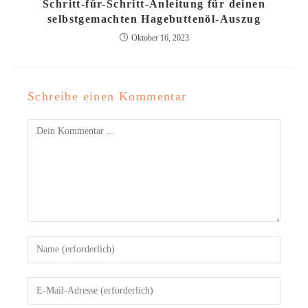
Schritt-für-Schritt-Anleitung für deinen
selbstgemachten Hagebuttenöl-Auszug
Oktober 16, 2023
Schreibe einen Kommentar
Kommentieren
Gib
deinen
Namen
Gib
oder
deine