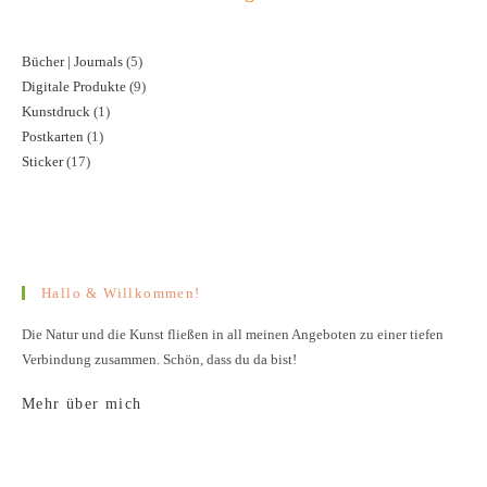
Bücher | Journals
5
5
Digitale Produkte
9
9
Produkte
Kunstdruck
1
1
Produkte
Postkarten
1
1
Produkt
Sticker
17
17
Produkt
Produkte
Hallo & Willkommen!
Die Natur und die Kunst fließen in all meinen Angeboten zu einer tiefen
Verbindung zusammen. Schön, dass du da bist!
Mehr über mich