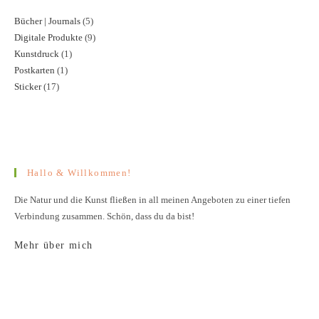
Bücher | Journals
5
5
Digitale Produkte
9
9
Produkte
Kunstdruck
1
1
Produkte
Postkarten
1
1
Produkt
Sticker
17
17
Produkt
Produkte
Hallo & Willkommen!
Die Natur und die Kunst fließen in all meinen Angeboten zu einer tiefen
Verbindung zusammen. Schön, dass du da bist!
Mehr über mich