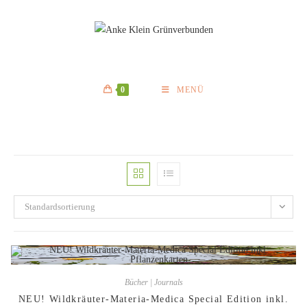
Zum
Inhalt
springen
0
MENÜ
Standardsortierung
Bücher | Journals
NEU! Wildkräuter-Materia-Medica Special Edition inkl.