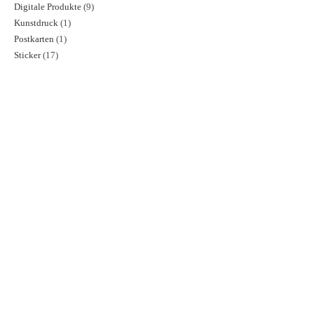
Digitale Produkte
9
9
Produkte
Kunstdruck
1
1
Produkte
Postkarten
1
1
Produkt
Sticker
17
17
Produkt
Produkte