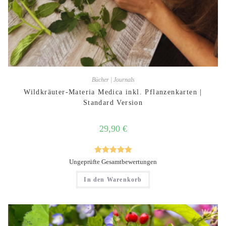
Bücher | Journals
Wildkräuter-Materia Medica inkl. Pflanzenkarten |
Standard Version
29,90
€
Bewertet mit
Ungeprüfte Gesamtbewertungen
5.00
von 5
In den Warenkorb