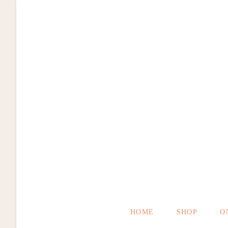
Zum
Inhalt
springen
HOME
SHOP
O