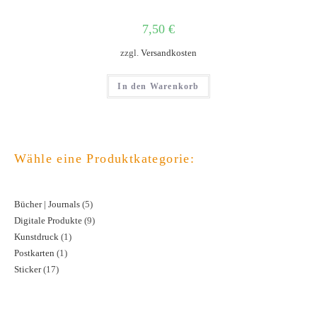
7,50
€
zzgl.
Versandkosten
In den Warenkorb
Wähle eine Produktkategorie:
Bücher | Journals
5
5
Digitale Produkte
9
9
Produkte
Kunstdruck
1
1
Produkte
Postkarten
1
1
Produkt
Sticker
17
17
Produkt
Produkte