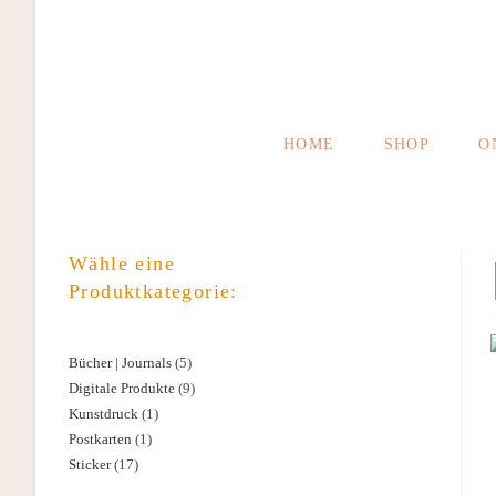
Zum
Inhalt
springen
HOME
SHOP
O
Wähle eine
Produktkategorie:
Bücher | Journals
5
5
Digitale Produkte
9
9
Produkte
Kunstdruck
1
1
Produkte
Postkarten
1
1
Produkt
Sticker
17
17
Produkt
Produkte