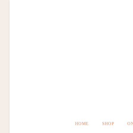
Zum
Inhalt
springen
HOME
SHOP
O