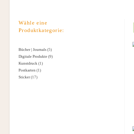
Wähle eine
Produktkategorie:
Bücher | Journals
5
5
Digitale Produkte
9
9
Produkte
Kunstdruck
1
1
Produkte
Postkarten
1
1
Produkt
Sticker
17
17
Produkt
Produkte