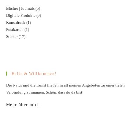
Bücher | Journals
5
5
Digitale Produkte
9
9
Produkte
Kunstdruck
1
1
Produkte
Postkarten
1
1
Produkt
Sticker
17
17
Produkt
Produkte
Hallo & Willkommen!
Die Natur und die Kunst fließen in all meinen Angeboten zu einer tiefen
Verbindung zusammen. Schön, dass du da bist!
Mehr über mich