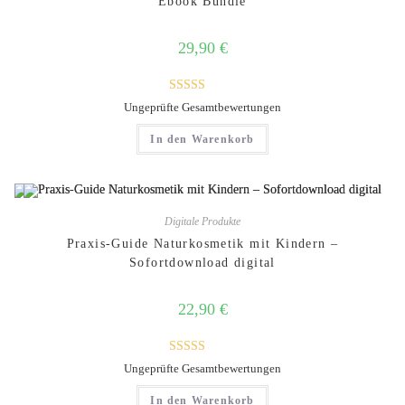
Ebook Bundle
29,90
€
Bewertet mit
Ungeprüfte Gesamtbewertungen
5.00
von 5
In den Warenkorb
Digitale Produkte
Praxis-Guide Naturkosmetik mit Kindern –
Sofortdownload digital
22,90
€
Bewertet mit
Ungeprüfte Gesamtbewertungen
5.00
von 5
In den Warenkorb